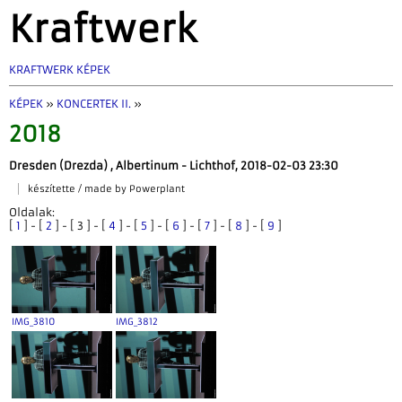
Kraftwerk
KRAFTWERK KÉPEK
KÉPEK
»
KONCERTEK II.
»
2018
Dresden (Drezda) , Albertinum - Lichthof, 2018-02-03 23:30
készítette / made by Powerplant
Oldalak:
[
1
] - [
2
] - [ 3 ] - [
4
] - [
5
] - [
6
] - [
7
] - [
8
] - [
9
]
IMG_3810
IMG_3812