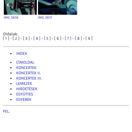
IMG_3836
IMG_3837
Oldalak:
[
1
] - [
2
] - [ 3 ] - [
4
] - [
5
] - [
6
] - [
7
] - [
8
] - [
9
]
INDEX
CÍMOLDAL
KONCERTEK
KONCERTEK II.
KONCERTEK III.
LEMEZEK
HIRDETÉSEK
EGYÜTTES
EGYEBEK
FEL
.