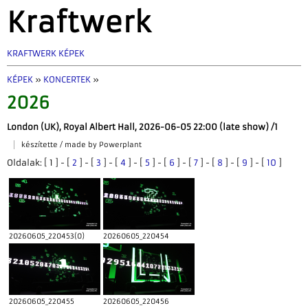
Kraftwerk
KRAFTWERK KÉPEK
KÉPEK
»
KONCERTEK
»
2026
London (UK), Royal Albert Hall, 2026-06-05 22:00 (late show) /1
készítette / made by Powerplant
Oldalak: [ 1 ] - [
2
] - [
3
] - [
4
] - [
5
] - [
6
] - [
7
] - [
8
] - [
9
] - [
10
]
20260605_220453(0)
20260605_220454
20260605_220455
20260605_220456