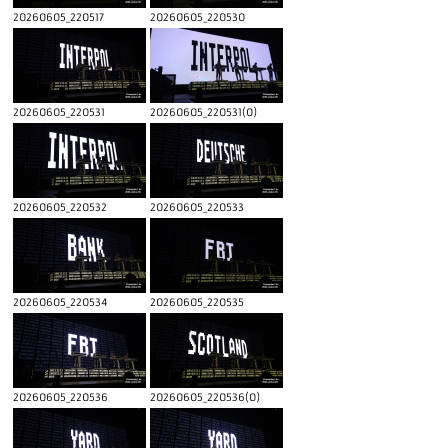
20260605_220517
20260605_220530
20260605_220531
20260605_220531(0)
20260605_220532
20260605_220533
20260605_220534
20260605_220535
20260605_220536
20260605_220536(0)