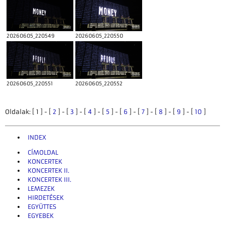
20260605_220549
20260605_220550
20260605_220551
20260605_220552
Oldalak: [ 1 ] - [
2
] - [
3
] - [
4
] - [
5
] - [
6
] - [
7
] - [
8
] - [
9
] - [
10
]
INDEX
CÍMOLDAL
KONCERTEK
KONCERTEK II.
KONCERTEK III.
LEMEZEK
HIRDETÉSEK
EGYÜTTES
EGYEBEK