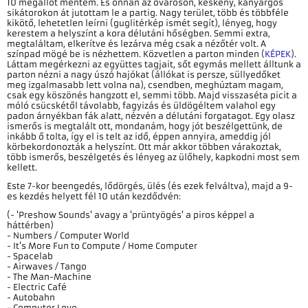
10 megállót mentem. És onnan az óvároson, keskeny, kanyargós
sikátorokon át jutottam le a partig. Nagy terület, több és többféle
kikötő, lehetetlen leírni (guglitérkép ismét segít), lényeg, hogy
kerestem a helyszínt a kora délutáni hőségben. Semmi extra,
megtaláltam, elkerítve és lezárva még csak a nézőtér volt. A
színpad mögé be is nézhettem. Közvetlen a parton minden (
KÉPEK
).
Láttam megérkezni az együttes tagjait, sőt egymás mellett álltunk a
parton nézni a nagy úszó hajókat (állókat is persze, süllyedőket
meg izgalmasabb lett volna na), csendben, meghúztam magam,
csak egy köszönés hangzott el, semmi több. Majd visszaséta picit a
móló csücskétől távolabb, fagyizás és üldögéltem valahol egy
padon árnyékban fák alatt, nézvén a délutáni forgatagot. Egy olasz
ismerős is megtalált ott, mondanám, hogy jót beszélgettünk, de
inkább ő tolta, így el is telt az idő, éppen annyira, ameddig jól
körbekordonozták a helyszínt. Ott már akkor többen várakoztak,
több ismerős, beszélgetés és lényeg az ülőhely, kapkodni most sem
kellett.
Este 7-kor beengedés, lődörgés, ülés (és ezek felváltva), majd a 9-
es kezdés helyett fél 10 után kezdődvén:
(- 'Preshow Sounds' avagy a 'prüntyögés' a piros képpel a
háttérben)
- Numbers / Computer World
- It's More Fun to Compute / Home Computer
- Spacelab
- Airwaves / Tango
- The Man-Machine
- Electric Café
- Autobahn
- Computer Love