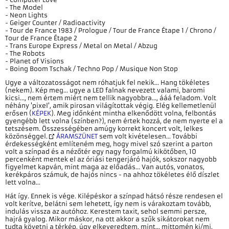
- The Model
- Neon Lights
- Geiger Counter / Radioactivity
- Tour de France 1983 / Prologue / Tour de France Étape 1 / Chrono /
Tour de France Étape 2
- Trans Europe Express / Metal on Metal / Abzug
- The Robots
- Planet of Visions
- Boing Boom Tschak / Techno Pop / Musique Non Stop
Ugye a változatosságot nem róhatjuk fel nekik... Hang tökéletes
(nekem). Kép meg... ugye a LED falnak nevezett valami, baromi
kicsi..., nem értem miért nem tellik nagyobbra..., ááá feladom. Volt
néhány 'pixel', amik pirosan világítottak végig. Elég kellemetlenül
erősen (
KÉPEK
). Meg időnként mintha elkenődött volna, felbontás
gyengébb lett volna (színben?), nem értek hozzá, de nem nyerte el a
tetszésem. Összességében amúgy korrekt koncert volt, lelkes
közönséggel.
ÁRAMSZÜNET
sem volt kivételesen... További
érdekességként említeném meg, hogy mivel szó szerint a parton
volt a színpad és a nézőtér egy nagy forgalmú kikötőben, 10
percenként mentek el az óriási tengerjáró hajók, sokszor nagyobb
figyelmet kapván, mint maga az előadás... Van autós, vonatos,
kerékpáros számuk, de hajós nincs - na ahhoz tökéletes élő díszlet
lett volna...
Hát így. Ennek is vége. Kilépéskor a színpad hátsó része rendesen el
volt kerítve, belátni sem lehetett, így nem is várakoztam tovább,
indulás vissza az autóhoz. Kerestem taxit, sehol semmi persze,
hajrá gyalog. Mikor máskor, na ott akkor a szűk sikátorokat nem
tudta követni a térkép, úgy elkeveredtem, mint... mittomén ki/mi.