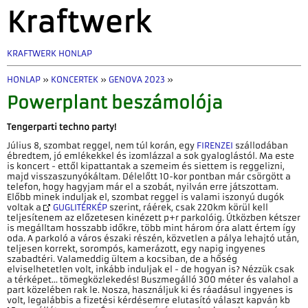
Kraftwerk
KRAFTWERK HONLAP
HONLAP
»
KONCERTEK
»
GENOVA 2023
»
Powerplant beszámolója
Tengerparti techno party!
Július 8, szombat reggel, nem túl korán, egy
FIRENZEI
szállodában
ébredtem, jó emlékekkel és izomlázzal a sok gyaloglástól. Ma este
is koncert - ettől kipattantak a szemeim és siettem is reggelizni,
majd visszaszunyókáltam. Délelőtt 10-kor pontban már csörgött a
telefon, hogy hagyjam már el a szobát, nyilván erre játszottam.
Előbb minek induljak el, szombat reggel is valami iszonyú dugók
voltak a
GUGLITÉRKÉP
szerint, ráérek, csak 220km körül kell
teljesítenem az előzetesen kinézett p+r parkolóig. Útközben kétszer
is megálltam hosszabb időkre, több mint három óra alatt értem így
oda. A parkoló a város északi részén, közvetlen a pálya lehajtó után,
teljesen korrekt, sorompós, kamerázott, egy napig ingyenes
szabadtéri. Valameddig ültem a kocsiban, de a hőség
elviselhetetlen volt, inkább induljak el - de hogyan is? Nézzük csak
a térképet... tömegközlekedés! Buszmegálló 300 méter és valahol a
part közelében rak le. Nosza, használjuk ki és ráadásul ingyenes is
volt, legalábbis a fizetési kérdésemre elutasító választ kapván kb