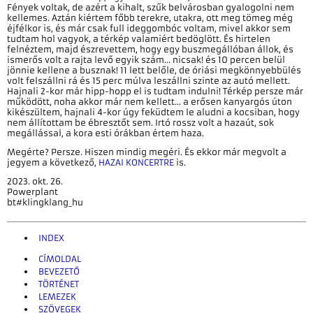
Fények voltak, de azért a kihalt, szűk belvárosban gyalogolni nem
kellemes. Aztán kiértem főbb terekre, utakra, ott meg tömeg még
éjfélkor is, és már csak full ideggombóc voltam, mivel akkor sem
tudtam hol vagyok, a térkép valamiért bedöglött. És hirtelen
felnéztem, majd észrevettem, hogy egy buszmegállóban állok, és
ismerős volt a rajta levő egyik szám... nicsak! és 10 percen belül
jönnie kellene a busznak! 11 lett belőle, de óriási megkönnyebbülés
volt felszállni rá és 15 perc múlva leszállni szinte az autó mellett.
Hajnali 2-kor már hipp-hopp el is tudtam indulni! Térkép persze már
működött, noha akkor már nem kellett... a erősen kanyargós úton
kikészültem, hajnali 4-kor úgy feküdtem le aludni a kocsiban, hogy
nem állítottam be ébresztőt sem. Irtó rossz volt a hazaút, sok
megállással, a kora esti órákban értem haza.
Megérte? Persze. Hiszen mindig megéri. És ekkor már megvolt a
jegyem a következő,
HAZAI KONCERTRE
is.
2023. okt. 26.
Powerplant
bt#klingklang_hu
INDEX
CÍMOLDAL
BEVEZETŐ
TÖRTÉNET
LEMEZEK
SZÖVEGEK