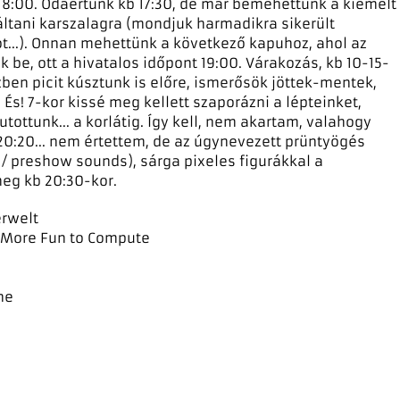
8:00. Odaértünk kb 17:30, de már bemehettünk a kiemelt
áltani karszalagra (mondjuk harmadikra sikerült
tot...). Onnan mehettünk a következő kapuhoz, ahol az
 be, ott a hivatalos időpont 19:00. Várakozás, kb 10-15-
zben picit kúsztunk is előre, ismerősök jöttek-mentek,
. És! 7-kor kissé meg kellett szaporázni a lépteinket,
futottunk... a korlátig. Így kell, nem akartam, valahogy
 20:20... nem értettem, de az úgynevezett prüntyögés
 / preshow sounds), sárga pixeles figurákkal a
meg kb 20:30-kor.
rwelt
s More Fun to Compute
ne