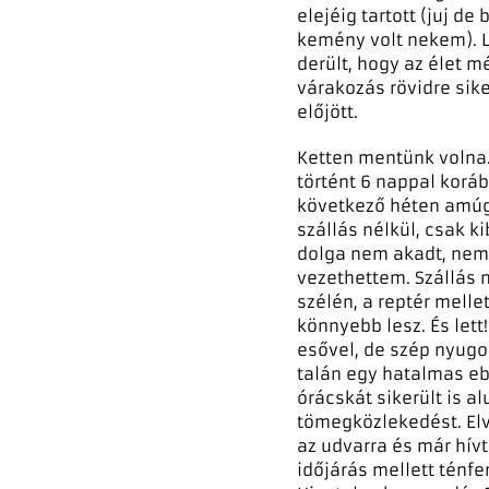
elejéig tartott (juj d
kemény volt nekem). Le
derült, hogy az élet m
várakozás rövidre sike
előjött.
Ketten mentünk volna.
történt 6 nappal korá
következő héten amúgy
szállás nélkül, csak k
dolga nem akadt, nem 
vezethettem. Szállás 
szélén, a reptér mell
könnyebb lesz. És lett
esővel, de szép nyug
talán egy hatalmas eb
órácskát sikerült is 
tömegközlekedést. Elv
az udvarra és már hívt
időjárás mellett ténfe