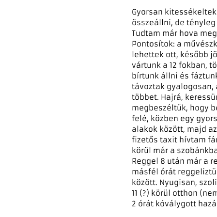
Gyorsan kitessékeltek
összeállni, de tényleg
Tudtam már hova megyü
Pontosítok: a művészk
lehettek ott, később jö
vártunk a 12 fokban, 
bírtunk állni és fáztu
távoztak gyalogosan, 
többet. Hajrá, keress
megbeszéltük, hogy be
felé, közben egy gyor
alakok között, majd 
fizetős taxit hívtam 
körül már a szobánkba
Reggel 8 után már a r
másfél órát reggeliztü
között. Nyugisan, szo
11 (?) körül otthon (
2 órát kóválygott hazá