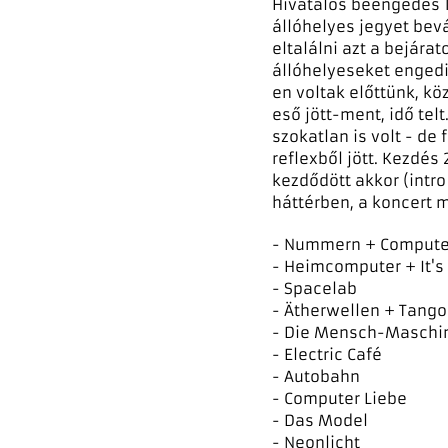
Hivatalos beengedés 1
állóhelyes jegyet bev
eltalálni azt a bejára
állóhelyeseket engedik
en voltak előttünk, kö
eső jött-ment, idő telt
szokatlan is volt - de 
reflexből jött. Kezdés
kezdődött akkor (intro
háttérben, a koncert 
- Nummern + Compute
- Heimcomputer + It'
- Spacelab
- Ätherwellen + Tango
- Die Mensch-Maschi
- Electric Café
- Autobahn
- Computer Liebe
- Das Model
- Neonlicht