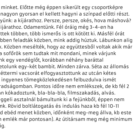
 minket. Előtte még éppen sikerült egy csoportképre
 nagyon gyorsan el kellett hagyni a színpad előtti részt.
nk: a kijárathoz. Persze, persze, okés, hova máshová?
ijárathoz. Odamentünk. Fél óráig még 3-4-en ha
ttek többen, több ismerős is ott kötött ki. Másfél órát
többen feladták közben, mink addig húztuk. Lábunkon alig
nk. Közben mesélték, hogy az együttesből voltak akik már
a sofőrök sem tudtak mit mondani, minek várjunk
ünk egy vendéglőt, korábban néhány baráttal
tolunk egy-két bambit. Minden zárva. Séta az állomás
séttermi vacsorát elfogyasztottunk az utcán kétes
az ingyenes tömegközlekedésen felbuzdulva ismét
fáradságomban. Pontos időre nem emlékszek, de kb fél 2
n kókadoztunk, bla-bla-bla, filmszakadás, alvás.
eggeli asztalnál bámultunk ki a fejünkből, éppen nem
nk. Rövid boltlátogatás és indulás haza kb fél 10-11
lid ebéd menet közben, időnként meg-meg állva, kb este
nem emlék már pontosan). Az útitársam meg még minimum
ig.