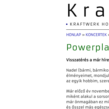
Kr
KRAFTWERK H
HONLAP
»
KONCERTEK
Powerpla
Visszatérés a már híres
Nade! (bármi, bármiko
élményeimet, mondjuk
az egyik hobbim, szer
Már előző év novembe
miként alakul a sorso
már önmagában ez mia
és ősszel más egészs