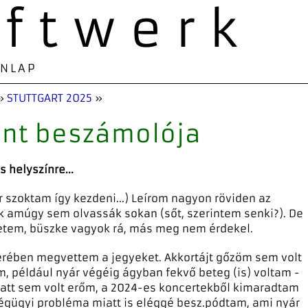
aftwerk
ONLAP
»
STUTTGART 2025
»
nt beszámolója
 helyszínre...
r szoktam így kezdeni...) Leírom nagyon röviden az
 amúgy sem olvassák sokan (sőt, szerintem senki?). De
etem, büszke vagyok rá, más meg nem érdekel.
rében megvettem a jegyeket. Akkortájt gőzöm sem volt
m, például nyár végéig ágyban fekvő beteg (is) voltam -
tt sem volt erőm, a 2024-es koncertekből kimaradtam
égügyi probléma miatt is eléggé besz.pódtam, ami nyár