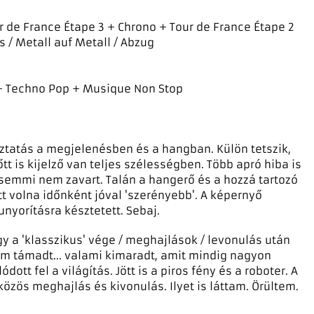
r de France Étape 3 + Chrono + Tour de France Étape 2
 / Metall auf Metall / Abzug
+ Techno Pop + Musique Non Stop
oztatás a megjelenésben és a hangban. Külön tetszik,
őtt is kijelző van teljes szélességben. Több apró hiba is
, semmi nem zavart. Talán a hangerő és a hozzá tartozó
t volna időnként jóval 'szerényebb'. A képernyő
unyorításra késztetett. Sebaj.
y a 'klasszikus' vége / meghajlások / levonulás után
m támadt... valami kimaradt, amit mindig nagyon
dott fel a világítás. Jött is a piros fény és a roboter. A
özös meghajlás és kivonulás. Ilyet is láttam. Örültem.
.