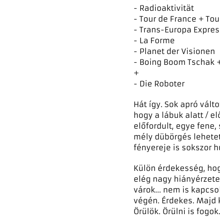
- Radioaktivität
- Tour de France + Tou
- Trans-Europa Express
- La Forme
- Planet der Visionen
- Boing Boom Tschak 
+
- Die Roboter
Hát így. Sok apró vált
hogy a lábuk alatt / el
előfordult, egye fene
mély dübörgés lehetet
fényereje is sokszor h
Külön érdekesség, hog
elég nagy hiányérzete
várok... nem is kapcsoló
végén. Érdekes. Majd k
Örülök. Örülni is fogok