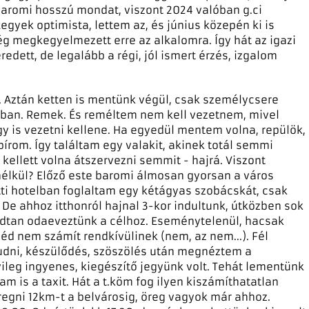
e baromi hosszú mondat, viszont 2024 valóban g.ci
gyek optimista, lettem az, és június közepén ki is
ég megkegyelmezett erre az alkalomra. Így hát az igazi
redett, de legalább a régi, jól ismert érzés, izgalom
 Aztán ketten is mentünk végül, csak személycsere
bban. Remek. És reméltem nem kell vezetnem, mivel
 is vezetni kellene. Ha egyedül mentem volna, repülök,
ibírom. Így találtam egy valakit, akinek totál semmi
kellett volna átszervezni semmit - hajrá. Viszont
nélkül? Előző este baromi álmosan gyorsan a város
etti hotelban foglaltam egy kétágyas szobácskát, csak
! De ahhoz itthonról hajnal 3-kor indultunk, útközben sok
odtan odaeveztünk a célhoz. Eseménytelenül, hacsak
éd nem számít rendkívülinek (nem, az nem...). Fél
aludni, készülődés, szöszölés után megnéztem a
ileg ingyenes, kiegészítő jegyünk volt. Tehát lementünk
am is a taxit. Hát a t.köm fog ilyen kiszámíthatatlan
regni 12km-t a belvárosig, öreg vagyok már ahhoz.